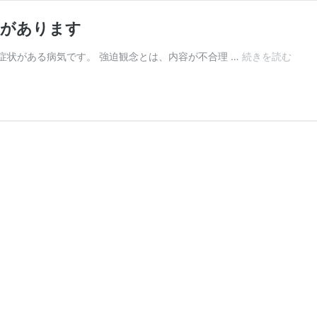
状があります
症状がある病気です。 強迫観念とは、内容が不合理 …
続きを読む
強
迫
性
障
害
に
は
強
迫
観
念
と
強
迫
行
為
の
症