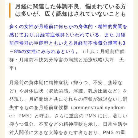
月経に関連した体調不良、悩まれている方
は多いが、広く認知はされていないことも
多くの女性が月経前に何らかの身体的・精神的変調を
感じており,月経前症候群といわれている。また,月経
前症候群の重症型ともいえる月経前不快気分障害も3
～8%の女性にみられるという。
（出典：月経前症候
群・月経前不快気分障害の病態と治療戦略/大坪 天
平）
月経前の黄体期に精神症状（抑うつ、不安、焦燥な
ど）や身体症状（易疲労感、浮腫、乳房圧痛など）を
発現し、月経開始と共にそれらの症状が減退ないし消
失するものを月経前症候群（premenstrual syndrom
e： PMS）と呼ぶ。さらに重度の PMS には、著しい
抑うつ気分、不安などの精神症状を示し、日常生活や
対人関係に大きな支障をきたす者もおり、PMS の重