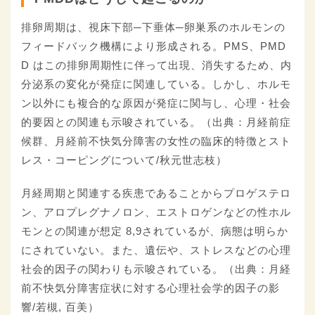
排卵周期は、視床下部─下垂体─卵巣系のホルモンの
フィードバック機構により形成される。PMS、PMD
D はこの排卵周期性に伴って出現、消失するため、内
分泌系の変化が発症に関連している。しかし、ホルモ
ン以外にも複合的な原因が発症に関与し、心理・社会
的要因との関連も示唆されている。（出典：月経前症
候群、月経前不快気分障害の女性の臨床的特徴とスト
レス・コーピングについて/秋元世志枝）
月経周期と関連する疾患であることからプロゲステロ
ン、アロプレグナノロン、エストロゲンなどの性ホル
モンとの関連が想定 8,9されているが、病態は明らか
にされていない。また、遺伝や、ストレスなどの心理
社会的因子の関わりも示唆されている。（出典：月経
前不快気分障害症状に対する心理社会学的因子の影
響/若槻, 百美）