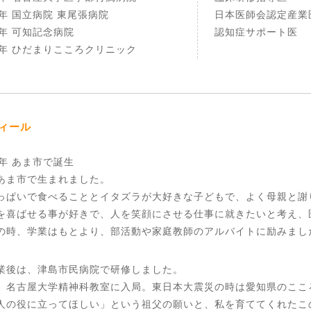
2年 国立病院 東尾張病院
日本医師会認定産業
4年 可知記念病院
認知症サポート医
7年 ひだまりこころクリニック
ィール
6年 あま市で誕生
あま市で生まれました。
っぱいで食べることとイタズラが大好きな子どもで、よく母親と謝
を喜ばせる事が好きで、人を笑顔にさせる仕事に就きたいと考え、
の時、学業はもとより、部活動や家庭教師のアルバイトに励みまし
業後は、津島市民病院で研修しました。
、名古屋大学精神科教室に入局。東日本大震災の時は愛知県のここ
人の役に立ってほしい」という祖父の願いと、私を育ててくれたこ