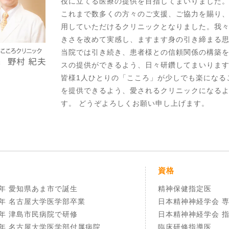
役に立てる医療の提供を目指してまいりました
これまで数多くの方々のご支援、ご協力を賜り
用していただけるクリニックとなりました。我
きさを改めて実感し、ますます身の引き締まる
当院では引き続き、患者様との信頼関係の構築
スの提供ができるよう、日々研鑽してまいりま
皆様1人ひとりの「こころ」が少しでも楽になる
を提供できるよう、愛されるクリニックになる
す。 どうぞよろしくお願い申し上げます。
資格
6年 愛知県あま市で誕生
精神保健指定医
8年 名古屋大学医学部卒業
日本精神神経学会 
8年 津島市民病院で研修
日本精神神経学会 
0年 名古屋大学医学部付属病院
臨床研修指導医