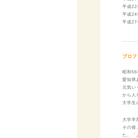
平成2
平成2
平成2
プロフ
昭和5
愛知県
元気い
から人
大学生
大学卒
その後
た。「