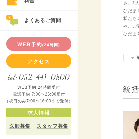
料金
さま1
ひだま
私たち
よくあるご質問
や、ご
ひだま
WEB予約
(24時間)
アクセス
052-441-0800
tel:
WEB予約 24時間受付
電話予約 7:00〜23:00受付
（祝日のみ7:00〜16:00まで受付）
求人情報
医師募集
スタッフ募集