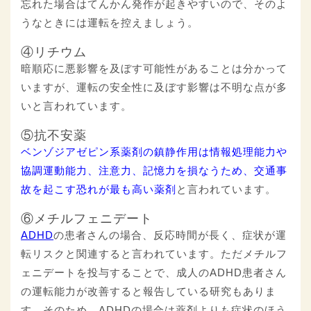
忘れた場合はてんかん発作が起きやすいので、そのよ
うなときには運転を控えましょう。
④リチウム
暗順応に悪影響を及ぼす可能性があることは分かって
いますが、運転の安全性に及ぼす影響は不明な点が多
いと言われています。
⑤抗不安薬
ベンゾジアゼピン系薬剤の鎮静作用は情報処理能力や
協調運動能力、注意力、記憶力を損なうため、交通事
故を起こす恐れが最も高い薬剤
と言われています。
⑥メチルフェニデート
ADHD
の患者さんの場合、反応時間が長く、症状が運
転リスクと関連すると言われています。ただメチルフ
ェニデートを投与することで、成人のADHD患者さん
の運転能力が改善すると報告している研究もありま
す。そのため、ADHDの場合は薬剤よりも症状のほう