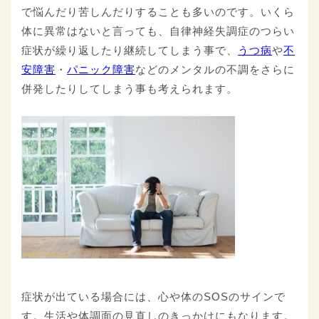
で悩んだり苦しんだりすることも多いのです。いくら
体に異常はないと言っても、自律神経失調症のつらい
症状が繰り返したり継続してしまう事で、
うつ病
や
不
安障害
・
パニック障害
などのメンタルの不調をさらに
併発したりしてしまう事も考えられます。
症状が出ている場合には、心や体のSOSのサインで
す。生活や体調面の見直しのきっかけにもなります。