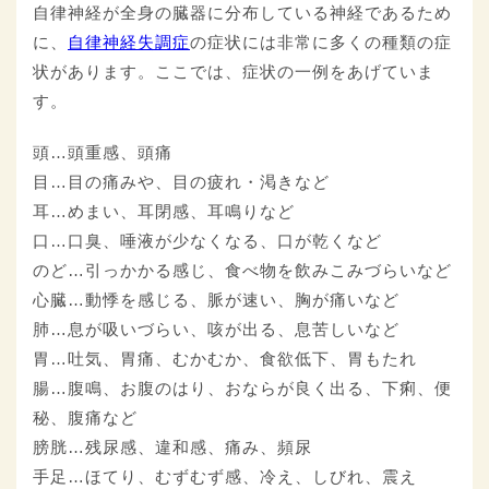
自律神経が全身の臓器に分布している神経であるため
に、
自律神経失調症
の症状には非常に多くの種類の症
状があります。ここでは、症状の一例をあげていま
す。
頭…頭重感、頭痛
目…目の痛みや、目の疲れ・渇きなど
耳…めまい、耳閉感、耳鳴りなど
口…口臭、唾液が少なくなる、口が乾くなど
のど…引っかかる感じ、食べ物を飲みこみづらいなど
心臓…動悸を感じる、脈が速い、胸が痛いなど
肺…息が吸いづらい、咳が出る、息苦しいなど
胃…吐気、胃痛、むかむか、食欲低下、胃もたれ
腸…腹鳴、お腹のはり、おならが良く出る、下痢、便
秘、腹痛など
膀胱…残尿感、違和感、痛み、頻尿
手足…ほてり、むずむず感、冷え、しびれ、震え