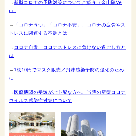
→
新型コロナの予防対策についてご紹介（金山院Ve
r）
→
「コロナうつ」「コロナ不安」、コロナの疲労やス
トレスに関連する不調とは
→
コロナ自粛、コロナストレスに負けない過ごし方と
は
→
1枚10円でマスク販売／飛沫感染予防の強化のため
に
→
医療機関の受診がご心配な方へ、当院の新型コロナ
ウイルス感染症対策について