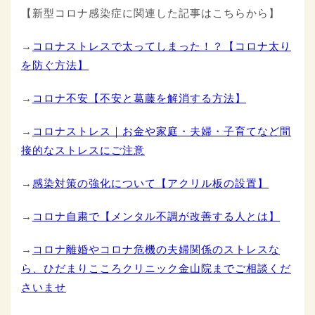
【新型コロナ感染症に関連した記事はこちらから】
→
コロナストレスで太ってしまった！？【コロナ太り
を防ぐ方法】
→
コロナ不安【不安と葛藤を解消する方法】
→
コロナストレス｜お金や家庭・夫婦・子育てなど間
接的なストレスにご注意
→
感染対策の強化について【アクリル板の設置】
→
コロナ自粛で【メンタル不調が改善する人とは】
→
コロナ離婚やコロナ危機の夫婦関係のストレスな
ら、ひだまりこころクリニック金山院までご相談くだ
さいませ