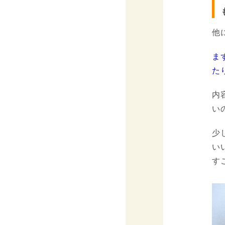
他
ま
た
内
い
少
い
す