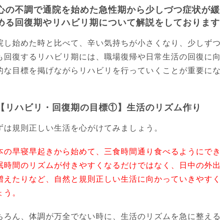
心の不調で通院を始めた急性期から少しづつ症状が緩
める回復期やリハビリ期について解説をしております
院し始めた時と比べて、辛い気持ちが小さくなり、少しず
も回復するリハビリ期には、職場復帰や日常生活の回復に
的な目標を掲げながらリハビリを行っていくことが重要に
。
【リハビリ・回復期の目標①】生活のリズム作り
ずは規則正しい生活を心がけてみましょう。
本の早寝早起きから始めて、三食時間通り食べるようにで
眠時間のリズムが付きやすくなるだけではなく、日中の外
増えたりなど、自然と規則正しい生活に向かっていきやす
ょう。
ちろん、体調が万全でない時に、生活のリズムを急に整え