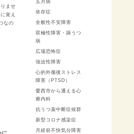
五月病
ありませ
依存症
体に覚え
全般性不安障害
つなの
双極性障害・躁うつ
病
広場恐怖症
強迫性障害
心的外傷後ストレス
障害（PTSD）
愛西市から通える心
療内科
抗うつ薬中断症候群
新型コロナ感染症
月経前不快気分障害
めに