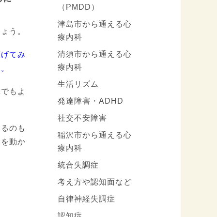
（PMDD）
津島市から通える心
しょう。
療内科
清須市から通える心
広げてみ
療内科
す。
生活リズム
真でもよ
発達障害・ADHD
社交不安障害
みるのも
稲沢市から通える心
指を動か
療内科
統合失調症
考え方や認知面など
自律神経失調症
認知症