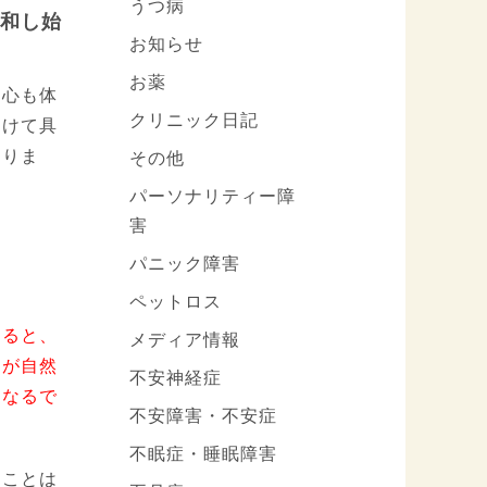
うつ病
和し始
お知らせ
お薬
つ心も体
クリニック日記
向けて具
なりま
その他
パーソナリティー障
害
パニック障害
ペットロス
きると、
メディア情報
出が自然
不安神経症
くなるで
不安障害・不安症
不眠症・睡眠障害
ることは