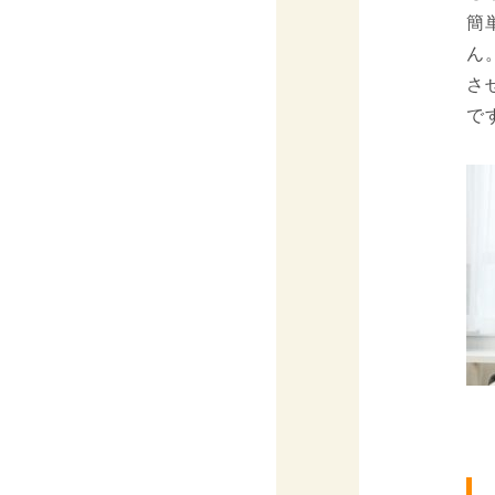
簡
ん
さ
で