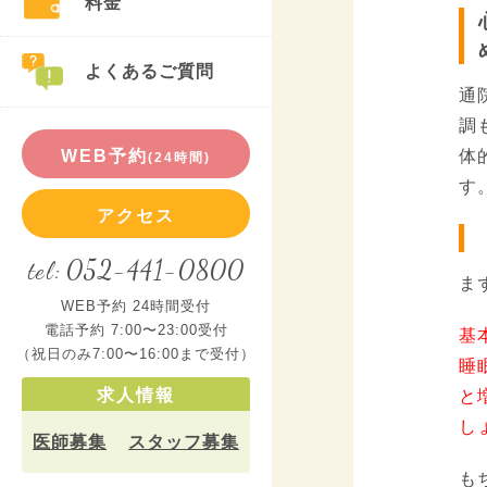
料金
よくあるご質問
通
調
WEB予約
体
(24時間)
す
アクセス
052-441-0800
tel:
ま
WEB予約 24時間受付
電話予約 7:00〜23:00受付
基
（祝日のみ7:00〜16:00まで受付）
睡
求人情報
と
し
医師募集
スタッフ募集
も