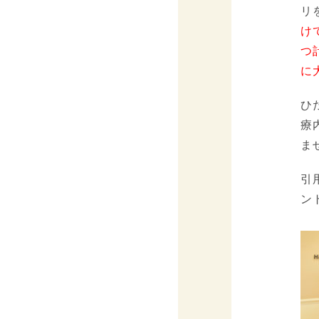
リ
け
つ
に
ひ
療
ま
引
ン