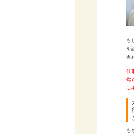
も
を
書
仕
焦
に
も