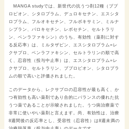
MANGA studyでは、新世代の抗うつ剤12種（ブプ
ロピオン、シタロプラム、デュロキセチン、エスシタ
ロプラム、フルオキセチン、フルボキサミン、ミルナ
シプラン、パロキセチン、レボセチン、セルトラリ
ン、ベンラファキシン）のうち、有効性（薬剤に対す
る反応率）は、ミルタザピン、エスシタロプラム=レ
クサプロ、ベンラファキシン、セルトラリンの順で高
く、忍容性（投与中止率）は、エスシタロプラム=レ
クサプロ、セルトラリン、ブプロピオン、シタロプラ
ムの順で高いと評価されました。
このデータから、レクサプロの忍容性が最も高く、か
つ有効性も高い薬剤であり合的にバランスの優れた抗
うつ薬であることが示唆されました。うつ病治療薬で
非常に使いやい薬剤と言えます。尚、有効性は、治療
8週間後の反応率とし、受容性（忍容性）は8週未満の
治療脱落率（投与中止率）のデータです。