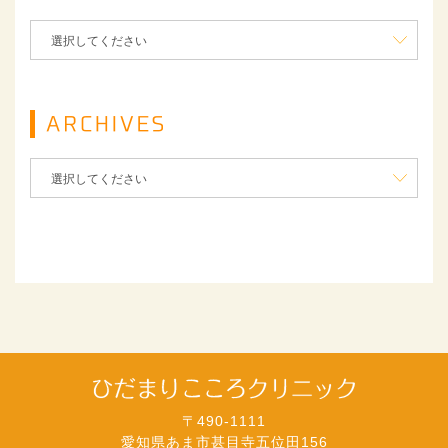
〒490-1111
愛知県あま市甚目寺五位田156