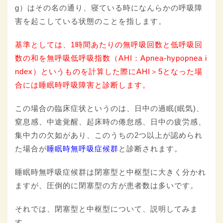
g）はその名の通り、寝ている時になんらかの呼吸障
害を起こしている状態のことを指します。
基準としては、1時間あたりの無呼吸回数と低呼吸回
数の和を無呼吸低呼吸指数（AHI：Apnea-hypopnea i
ndex）というものを計算した際にAHI＞5となった場
合には睡眠時呼吸障害と診断します。
この場合の臨床症状というのは、日中の過眠(眠気)、
窒息感、中途覚醒、起床時の倦怠感、日中の疲労感、
集中力の欠如があり、このうちの2つ以上が認められ
た場合が
睡眠時無呼吸症候群
と診断されます。
睡眠時無呼吸症候群は閉塞型と中枢型に大きく分かれ
ますが、圧倒的に閉塞型の方が患者数は多いです。
それでは、閉塞型と中枢型について、説明してみま
す。