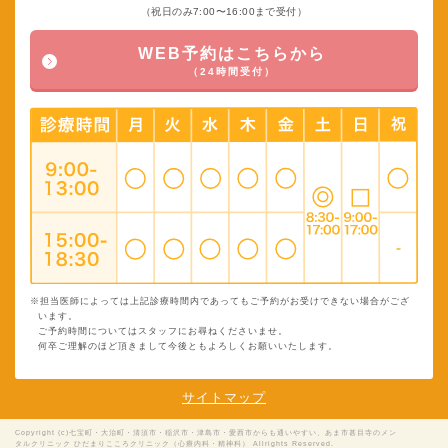
（祝日のみ7:00〜16:00まで受付）
WEB予約はこちらから
（24時間受付）
※担当医師によっては上記診療時間内であってもご予約がお受けできない場合がござ
います。
ご予約時間についてはスタッフにお尋ねくださいませ。
何卒ご理解のほど頂きまして今後ともよろしくお願いいたします。
サイトマップ
Copyright (c)七宝町・大治町・清須市・稲沢市・津島市・愛西市からも通いやすい、あま市甚目寺のメン
タルクリニック ひだまりこころクリニック（心療内科・精神科） Allrights Reserved.