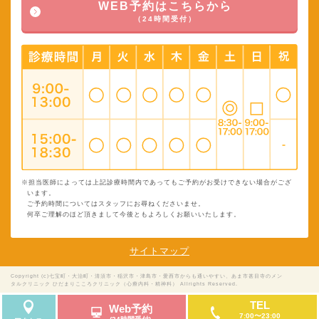
WEB予約はこちらから
（24時間受付）
※担当医師によっては上記診療時間内であってもご予約がお受けできない場合がござ
います。
ご予約時間についてはスタッフにお尋ねくださいませ。
何卒ご理解のほど頂きまして今後ともよろしくお願いいたします。
サイトマップ
Copyright (c)七宝町・大治町・清須市・稲沢市・津島市・愛西市からも通いやすい、あま市甚目寺のメン
タルクリニック ひだまりこころクリニック（心療内科・精神科） Allrights Reserved.
TEL
Web予約
7:00〜23:00