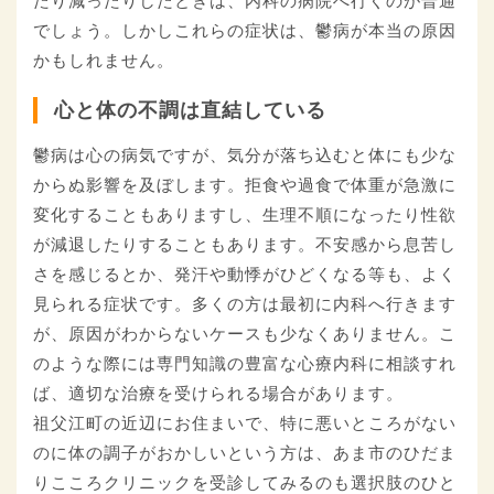
たり減ったりしたときは、内科の病院へ行くのが普通
でしょう。しかしこれらの症状は、鬱病が本当の原因
かもしれません。
心と体の不調は直結している
鬱病は心の病気ですが、気分が落ち込むと体にも少な
からぬ影響を及ぼします。拒食や過食で体重が急激に
変化することもありますし、生理不順になったり性欲
が減退したりすることもあります。不安感から息苦し
さを感じるとか、発汗や動悸がひどくなる等も、よく
見られる症状です。多くの方は最初に内科へ行きます
が、原因がわからないケースも少なくありません。こ
のような際には専門知識の豊富な心療内科に相談すれ
ば、適切な治療を受けられる場合があります。
祖父江町の近辺にお住まいで、特に悪いところがない
のに体の調子がおかしいという方は、あま市のひだま
りこころクリニックを受診してみるのも選択肢のひと